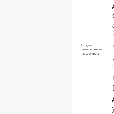
Порядок
ознакомления с
имуществом:
у