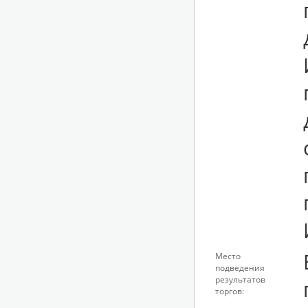
Место
подведения
результатов
торгов: