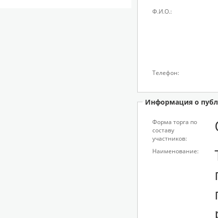
Ф.И.О.:
Телефон:
Информация о публ
Форма торга по
составу
участников:
Наименование: