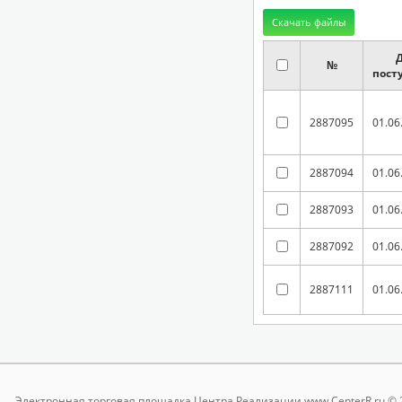
№
пост
2887095
01.06
2887094
01.06
2887093
01.06
2887092
01.06
2887111
01.06
Электронная торговая площадка
Центра Реализации www.CenterR.ru © 