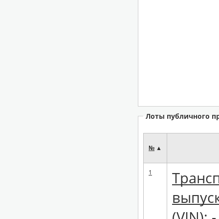
Лоты публичного п
№
▲
1
Трансп
выпус
(VIN): 