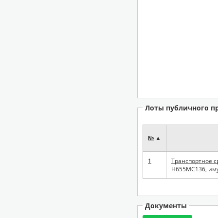
Лоты публичного п
№
▲
1
Транспортное с
Н655МС136, иму
Документы