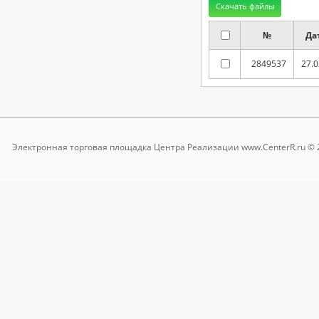
№
Да
2849537
27.0
Электронная торговая площадка
Центра Реализации www.CenterR.ru © 