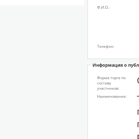
Ф.И.О.:
Телефон:
Информация о публ
Форма торга по
составу
участников:
Наименование: