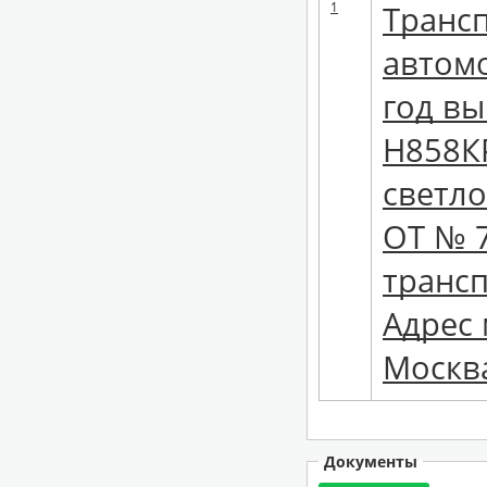
1
Трансп
автомо
год вы
Н858КР
светло
ОТ № 7
трансп
Адрес 
Москва
Документы