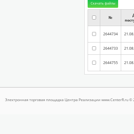
№
пост
2644734
21.08
2644733
21.08
2644755
21.08
Электронная торговая площадка
Центра Реализации www.CenterR.ru © 