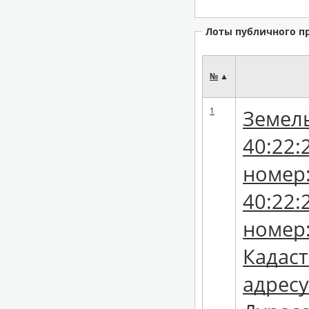
Лоты публичного п
№
▲
1
Земел
40:22:
номер:
40:22:
номер:
Кадаст
адресу