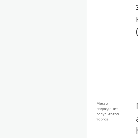
Место
подведения
результатов
торгов: