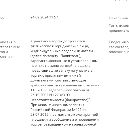
24.09.2024 11:57
ов:
Начальная ц
Тип снижен
предложени
К участию в торгах допускаются
частия в
Сведения о
физические и юридические лица,
дставляемых
его составе
индивидуальные предприниматели
тов и
описание, 
(далее по тексту - Заявитель),
млению:
зарегистрированные в установленном
порядке на электронной площадке,
представившие заявку на участие в
торгах с прилагаемыми к ней
документами, соответствующие
требованиям, установленным статьями
110 и 139 Федерального закона от
26.10.2002 N 127-ФЗ "О
несостоятельности (банкротстве)",
Приказом Минэкономразвития
Российской Федерации №495 от
23.07.2015г., регламентом электронной
площадки и сообщением о проведении
торгов, размещенном на электронной