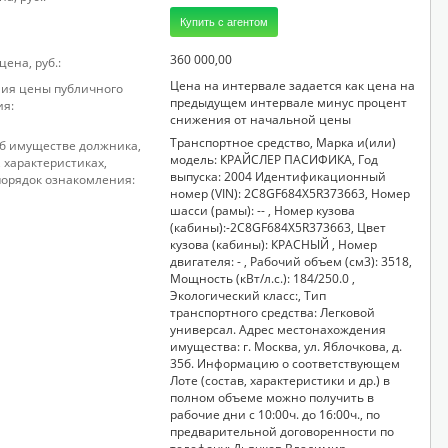
Купить с агентом
360 000,00
ена, руб.:
Цена на интервале задается как цена на
ия цены публичного
предыдущем интервале минус процент
я:
снижения от начальной цены
Транспортное средство, Марка и(или)
б имуществе должника,
модель: КРАЙСЛЕР ПАСИФИКА, Год
, характеристиках,
выпуска: 2004 Идентификационный
порядок ознакомления:
номер (VIN): 2С8GF684Х5R373663, Номер
шасси (рамы): -- , Номер кузова
(кабины):-2С8GF684Х5R373663, Цвет
кузова (кабины): КРАСНЫЙ , Номер
двигателя: - , Рабочий объем (см3): 3518,
Мощность (кВт/л.с.): 184/250.0 ,
Экологический класс:, Тип
транспортного средства: Легковой
универсал. Адрес местонахождения
имущества: г. Москва, ул. Яблочкова, д.
35б. Информацию о соответствующем
Лоте (состав, характеристики и др.) в
полном объеме можно получить в
рабочие дни с 10:00ч. до 16:00ч., по
предварительной договоренности по