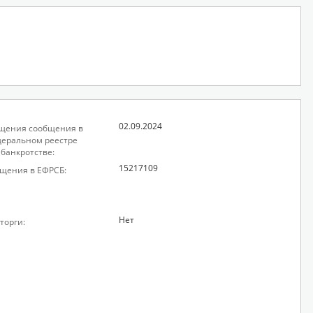
02.09.2024
щения сообщения в
еральном реестре
 банкротстве:
15217109
щения в ЕФРСБ:
Нет
торги: