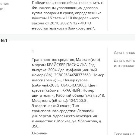
Победитель торгов обязан заключить с
чения
Финансовым управляющим договор
жи:
купли-продажи в сроки, определенные
пунктом 16 статьи 110 Федерального
закона от 26.10.2002 N 127-ФЗ "О
несостоятельности (банкротстве)".
 №1
1
Дата начал
Транспортное средство, Марка и(или)
Дата оконч
модель: КРАЙСЛЕР ПАСИФИКА, Год
интервала:
выпуска: 2004 Идентификационный
номер (VIN): 2С8GF684Х5R373663, Номер
шасси (рамы): -- , Номер кузова
(кабины):-2С8GF684Х5R373663, Цвет
кузова (кабины): КРАСНЫЙ , Номер
двигателя: - , Рабочий объем (см3): 3518,
Мощность (кВт/л.с.): 184/250.0 ,
Экологический класс:, Тип
транспортного средства: Легковой
универсал. Адрес местонахождения
имущества: г. Москва, ул. Яблочкова, д.
35б.
Окончен
Текущая цен