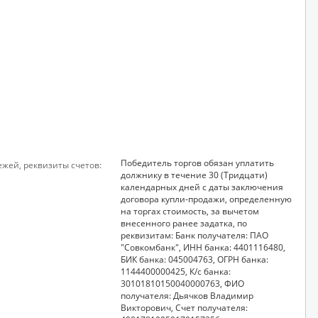
Победитель торгов обязан уплатить
ежей, реквизиты счетов:
должнику в течение 30 (Тридцати)
календарных дней с даты заключения
договора купли-продажи, определенную
на торгах стоимость, за вычетом
внесенного ранее задатка, по
реквизитам: Банк получателя: ПАО
"Совкомбанк", ИНН банка: 4401116480,
БИК банка: 045004763, ОГРН банка:
1144400000425, К/с банка:
30101810150040000763, ФИО
получателя: Дьячков Владимир
Викторович, Счет получателя: