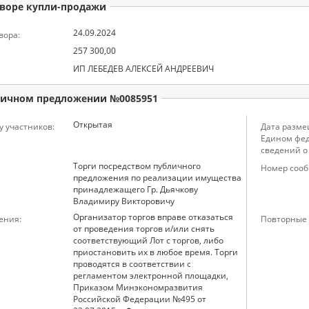
воре купли-продажи
24.09.2024
вора:
257 300,00
ИП ЛЕБЕДЕВ АЛЕКСЕЙ АНДРЕЕВИЧ
ичном предложении №0085951
Открытая
у участников:
Дата разме
Едином фед
сведений о
Торги посредством публичного
Номер сооб
предложения по реализации имущества
принадлежащего Гр. Дьячкову
Владимиру Викторовичу
Организатор торгов вправе отказаться
ения:
Повторные 
от проведения торгов и/или снять
соответствующий Лот с торгов, либо
приостановить их в любое время. Торги
проводятся в соответствии с
регламентом электронной площадки,
Приказом Минэкономразвития
Российской Федерации №495 от