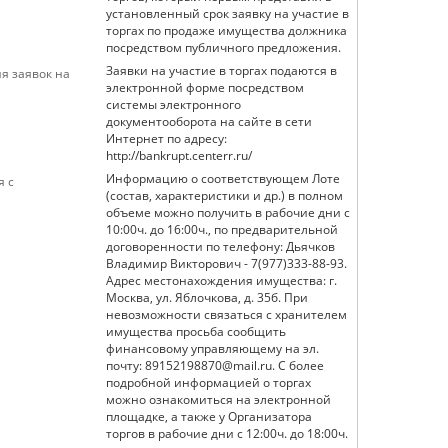
установленный срок заявку на участие в
торгах по продаже имущества должника
посредством публичного предложения.
Заявки на участие в торгах подаются в
я заявок на
электронной форме посредством
системы электронного
документооборота на сайте в сети
Интернет по адресу:
http://bankrupt.centerr.ru/
Информацию о соответствующем Лоте
я с
(состав, характеристики и др.) в полном
объеме можно получить в рабочие дни с
10:00ч. до 16:00ч., по предварительной
договоренности по телефону: Дьячков
Владимир Викторович - 7(977)333-88-93.
Адрес местонахождения имущества: г.
Москва, ул. Яблочкова, д. 35б. При
невозможности связаться с хранителем
имущества просьба сообщить
финансовому управляющему на эл.
почту: 89152198870@mail.ru. С более
подробной информацией о торгах
можно ознакомиться на электронной
площадке, а также у Организатора
торгов в рабочие дни с 12:00ч. до 18:00ч.