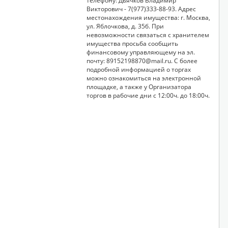
телефону: Дьячков Владимир
Викторович - 7(977)333-88-93. Адрес
местонахождения имущества: г. Москва,
ул. Яблочкова, д. 35б. При
невозможности связаться с хранителем
имущества просьба сообщить
финансовому управляющему на эл.
почту: 89152198870@mail.ru. С более
подробной информацией о торгах
можно ознакомиться на электронной
площадке, а также у Организатора
торгов в рабочие дни с 12:00ч. до 18:00ч.