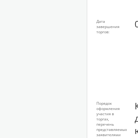
Дата
завершения
торгов:
Порядок
оформления
участия в
торгах,
перечень
представляемых
заявителями