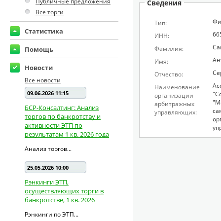
Публичные предложения
Сведения
Все торги
Фи
Тип:
Статистика
66
ИНН:
Са
Фамилия:
Помощь
Ан
Имя:
Новости
Се
Отчество:
Все новости
Ас
Наименование
09.06.2026 11:15
"С
организации
"М
арбитражных
БСР-Консалтинг: Анализ
са
управляющих:
торгов по банкротству и
ор
активности ЭТП по
уп
результатам 1 кв. 2026 года
Анализ торгов...
25.05.2026 10:00
Рэнкинги ЭТП,
осуществляющих торги в
банкротстве, 1 кв. 2026
Рэнкинги по ЭТП...