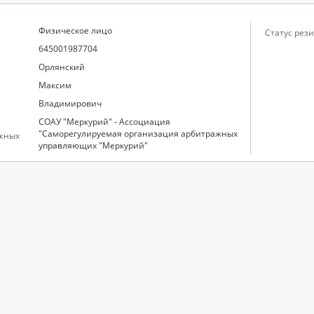
Физическое лицо
Статус рези
645001987704
Орлянский
Максим
Владимирович
СОАУ "Меркурий" - Ассоциация
"Саморегулируемая организация арбитражных
жных
управляющих "Меркурий"