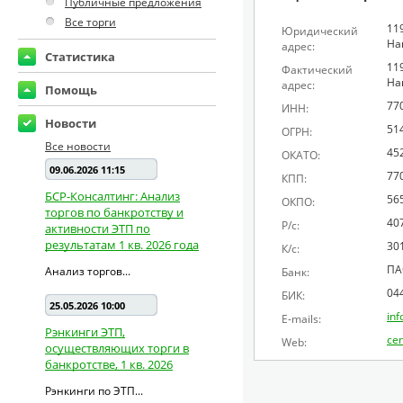
Публичные предложения
Все торги
11
Юридический
На
адрес:
Статистика
11
Фактический
На
адрес:
Помощь
77
ИНН:
Новости
51
ОГРН:
Все новости
45
ОКАТО:
09.06.2026 11:15
77
КПП:
БСР-Консалтинг: Анализ
56
ОКПО:
торгов по банкротству и
40
Р/с:
активности ЭТП по
результатам 1 кв. 2026 года
30
К/с:
ПА
Анализ торгов...
Банк:
04
БИК:
25.05.2026 10:00
in
E-mails:
Рэнкинги ЭТП,
cen
Web:
осуществляющих торги в
банкротстве, 1 кв. 2026
Рэнкинги по ЭТП...