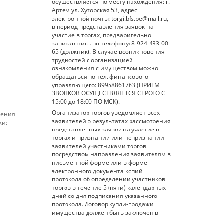
осуществляется по месту нахождения: г.
Артем ул. Хуторская 53, адрес
электронной почты: torgi.bfs.pe@mail.ru,
в период представления заявок на
участие в торгах, предварительно
записавшись по телефону: 8-924-433-00-
65 (должник). В случае возникновения
трудностей с организацией
ознакомления с имуществом можно
обращаться по тел. финансового
управляющего: 89958861763 (ПРИЕМ
ЗВОНКОВ ОСУЩЕСТВЛЯЕТСЯ СТРОГО С
15:00 до 18:00 ПО МСК).
Организатор торгов уведомляет всех
чения
заявителей о результатах рассмотрения
жи:
представленных заявок на участие в
торгах и признании или непризнании
заявителей участниками торгов
посредством направления заявителям в
письменной форме или в форме
электронного документа копий
протокола об определении участников
торгов в течение 5 (пяти) календарных
дней со дня подписания указанного
протокола. Договор купли-продажи
имущества должен быть заключен в