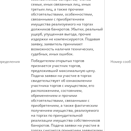
семьи, иных связанных лиц, иных
третьих лиц, а также прочими
обстоятельствами, особенностями,
связанными с приобретением
имущества реализуемого на торгах
должников банкротов. Убытки, реальный
ущерб, упущенная выгода, прочие
издержки не компенсируются. Подавая
заявку, заявитель принимает
возможность наличия технических,
судебных, иных ошибок.
Победителем открытых торгов
определения
Номер сооб
признается участник торгов,
предложивший максимальную цену.
Подача заявки на участие в торгах
свидетельствует об ознакомлении
участника торгов с имуществом, его
расположением, состоянием,
обременением и прочими
обстоятельствами, связанными с
приобретением, а также фактическим
получением имущества, реализуемого
на торгах по принудительной
реализации имущества собственников
банкротов. Подача заявки на участие в
торгах считается принятием заявителем