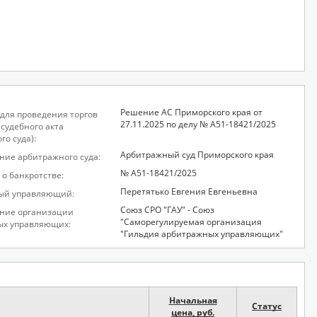
Решение АС Приморского края от
для проведения торгов
27.11.2025 по делу № А51-18421/2025
 судебного акта
го суда):
Арбитражный суд Приморского края
ие арбитражного суда:
№ А51-18421/2025
 о банкротстве:
Перетятько Евгения Евгеньевна
ый управляющий:
Союз СРО "ГАУ" - Союз
ние организации
"Саморегулируемая организация
ых управляющих:
"Гильдия арбитражных управляющих"
Начальная
Статус
цена, руб.