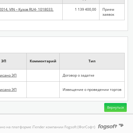
014, VIN – Кузов RU4- 1018033,
1 139 400,00
Прием
заявок
ЭП
Комментарий
Тип
исано ЭП
Договор о задатке
исано ЭП
Извещение о проведении торгов
но на платформе iTender компании Fogsoft (ФогСофт)