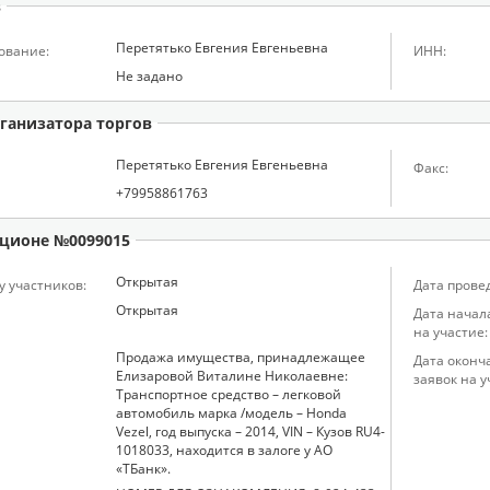
в
Перетятько Евгения Евгеньевна
ование:
ИНН:
Не задано
ганизатора торгов
Перетятько Евгения Евгеньевна
Факс:
+79958861763
ционе №0099015
Открытая
у участников:
Дата прове
Открытая
Дата начал
на участие:
Продажа имущества, принадлежащее
Дата оконч
Елизаровой Виталине Николаевне:
заявок на у
Транспортное средство – легковой
автомобиль марка /модель – Honda
Vezel, год выпуска – 2014, VIN – Кузов RU4-
1018033, находится в залоге у АО
«ТБанк».