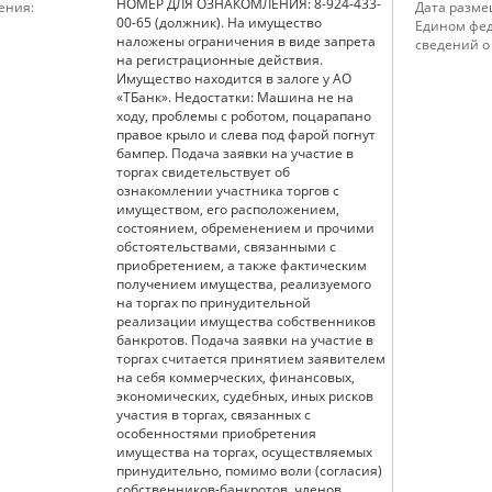
НОМЕР ДЛЯ ОЗНАКОМЛЕНИЯ: 8-924-433-
ения:
Дата разме
00-65 (должник). На имущество
Едином фед
наложены ограничения в виде запрета
сведений о
на регистрационные действия.
Имущество находится в залоге у АО
«ТБанк». Недостатки: Машина не на
ходу, проблемы с роботом, поцарапано
правое крыло и слева под фарой погнут
бампер. Подача заявки на участие в
торгах свидетельствует об
ознакомлении участника торгов с
имуществом, его расположением,
состоянием, обременением и прочими
обстоятельствами, связанными с
приобретением, а также фактическим
получением имущества, реализуемого
на торгах по принудительной
реализации имущества собственников
банкротов. Подача заявки на участие в
торгах считается принятием заявителем
на себя коммерческих, финансовых,
экономических, судебных, иных рисков
участия в торгах, связанных с
особенностями приобретения
имущества на торгах, осуществляемых
принудительно, помимо воли (согласия)
собственников-банкротов, членов