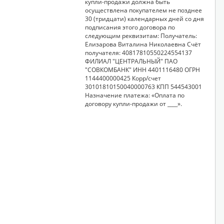
купли-продажи должна быть
осуществлена покупателем не позднее
30 (тридцати) календарных дней со дня
подписания этого договора по
следующим реквизитам: Получатель:
Елизарова Виталина Николаевна Счёт
получателя: 40817810550224554137
ФИЛИАЛ "ЦЕНТРАЛЬНЫЙ" ПАО
"СОВКОМБАНК" ИНН 4401116480 ОГРН
1144400000425 Корр/счет
30101810150040000763 КПП 544543001
Назначение платежа: «Оплата по
договору купли-продажи от ____».