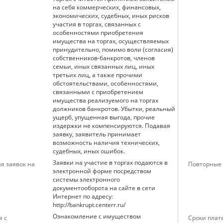
на себя коммерческих, финансовых,
экономических, судебных, иных рисков
участия в торгах, связанных с
особенностями приобретения
имущества на торгах, осуществляемых
принудительно, помимо воли (согласия)
собственников-банкротов, членов
семьи, иных связанных лиц, иных
третьих лиц, а также прочими
обстоятельствами, особенностями,
связанными с приобретением
имущества реализуемого на торгах
должников банкротов. Убытки, реальный
ущерб, упущенная выгода, прочие
издержки не компенсируются. Подавая
заявку, заявитель принимает
возможность наличия технических,
судебных, иных ошибок.
Заявки на участие в торгах подаются в
я заявок на
Повторные 
электронной форме посредством
системы электронного
документооборота на сайте в сети
Интернет по адресу:
http://bankrupt.centerr.ru/
Ознакомление с имуществом
я с
Сроки плат