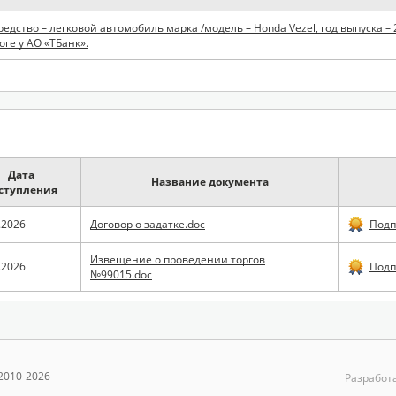
едство – легковой автомобиль марка /модель – Honda Vezel, год выпуска – 2
оге у АО «ТБанк».
Дата
Название документа
ступления
.2026
Договор о задатке.doc
Подп
Извещение о проведении торгов
.2026
Подп
№99015.doc
2010-2026
Разработа