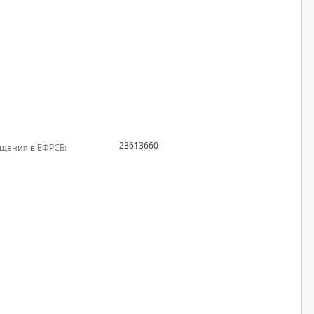
23613660
щения в ЕФРСБ: