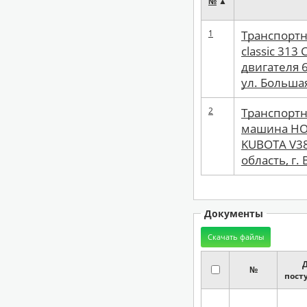
№
▲
1
Транспортн
classic 313
двигателя 
ул. Большая
2
Транспортн
машина HOF
KUBOTA V38
область, г.
Документы
№
пост