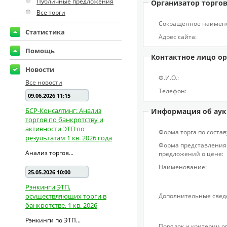
Публичные предложения
Организатор торго
Все торги
Сокращенное наимен
Статистика
Адрес сайта:
Помощь
Контактное лицо ор
Новости
Ф.И.О.:
Все новости
Телефон:
09.06.2026 11:15
БСР-Консалтинг: Анализ
Информация об аук
торгов по банкротству и
активности ЭТП по
Форма торга по состав
результатам 1 кв. 2026 года
Форма представления
Анализ торгов...
предложений о цене:
Наименование:
25.05.2026 10:00
Рэнкинги ЭТП,
осуществляющих торги в
Дополнительные свед
банкротстве, 1 кв. 2026
Рэнкинги по ЭТП...
Порядок и критерии 