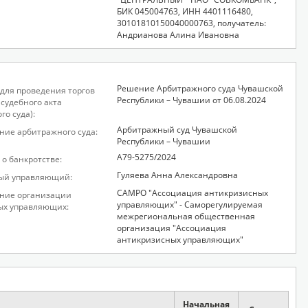
БИК 045004763, ИНН 4401116480,
30101810150040000763, получатель:
Андрианова Алина Ивановна
Решение Арбитражного суда Чувашской
для проведения торгов
Республики – Чувашии от 06.08.2024
 судебного акта
го суда):
Арбитражный суд Чувашской
ие арбитражного суда:
Республики – Чувашии
А79-5275/2024
 о банкротстве:
Гуляева Анна Александровна
ый управляющий:
САМРО "Ассоциация антикризисных
ние организации
управляющих" - Саморегулируемая
ых управляющих:
межрегиональная общественная
организация "Ассоциация
антикризисных управляющих"
Начальная