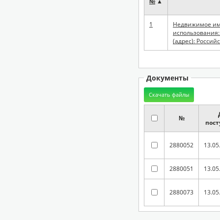
№
▲
1
Недвижимое имущество: земельный участок (категория земель: земли сельск
использования: 
(адрес): Россий
Документы
№
пост
2880052
13.05
2880051
13.05
2880073
13.05