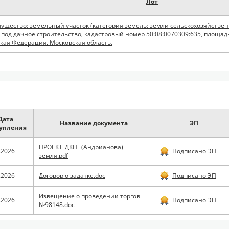
Лот
охозяйственного назначения, вид разрешенного
под дачное строительство, кадастровый номер 50:08:0070309:635, площадь
ская Федерация, Московская область.
Дата
Название документа
ЭП
упления
ПРОЕКТ_ДКП_ (Андрианова)
.2026
Подписано ЭП
земля.pdf
.2026
Договор о задатке.doc
Подписано ЭП
Извещение о проведении торгов
.2026
Подписано ЭП
№98148.doc