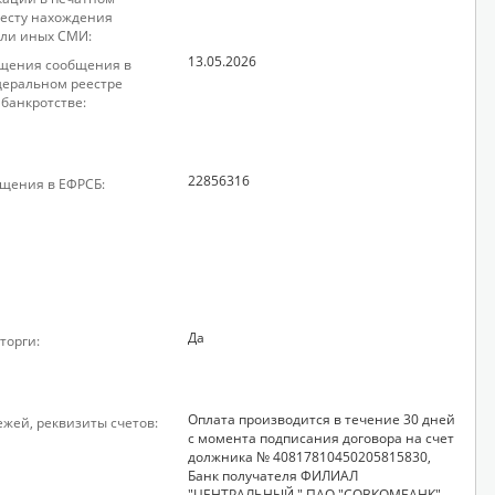
месту нахождения
ли иных СМИ:
13.05.2026
щения сообщения в
еральном реестре
 банкротстве:
22856316
щения в ЕФРСБ:
Да
торги:
Оплата производится в течение 30 дней
ежей, реквизиты счетов:
с момента подписания договора на счет
должника № 40817810450205815830,
Банк получателя ФИЛИАЛ
"ЦЕНТРАЛЬНЫЙ " ПАО "СОВКОМБАНК",