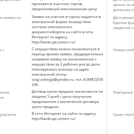
признается участник торгов,
органе по 
предложивший максимальную цену
должника и
Заявки на участие в торгах подаются в
я заявок на
Дата разме
электронной форме посредством
Едином фед
системы электронного
сведений о
документооборота на сайте в сети
Интернет по адресу:
http://bankrupt.centerr.ru/
С имуществом можно ознакомиться в
я с
Номер сооб
период приема заявок, предварительно
направив заявку на ознакомление с
имуществом за 2 рабочих дня до даты
планируемого осмотра на адрес
электронной почты
torgi.arbitrga@yandex.ru, тел. 8 (8482)556
246.
Договор купли-продажи заключается не
чения
Повторные 
позднее 5 дней с даты получения
жи:
предложения о заключении договора
купли-продажи.
В сети Интернет на сайте по адресу
ультатов
Сроки плат
http://bankrupt.centerr.ru/