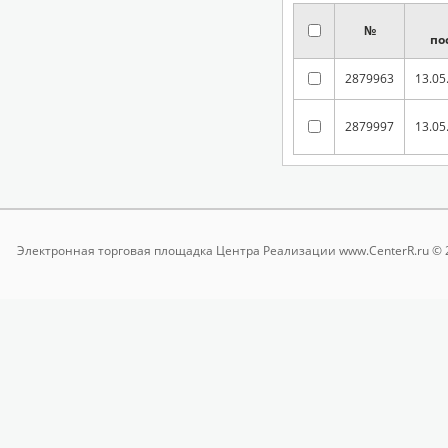
№
по
2879963
13.05
2879997
13.05
Электронная торговая площадка
Центра Реализации www.CenterR.ru © 