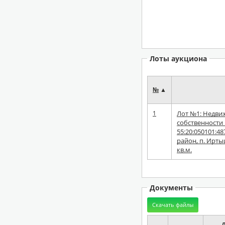
Лоты аукциона
№
▲
1
Лот №1: Недви
собственности
55:20:050101:4
район, п. Иртыш
кв.м.
Документы