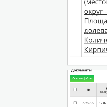
(мест
округ 
Площад
долева
Количе
Кирпич
Документы
№
пост
2760700
17.07