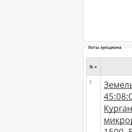
Лоты аукциона
№
▲
1
Земель
45:08:
Курган
микро
1500. 