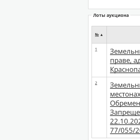
Лоты аукциона
№
▲
1
Земельны
праве, а
Краснопа
2
Земельны
местонах
Обремене
Запрещен
22.10.20
77/055/2