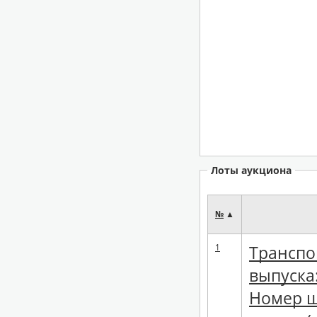
Лоты аукциона
№
▲
1
Транспо
выпуска
Номер ша