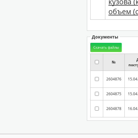
кузова 
объем (с
Документы
№
пост
2604876
15.04
2604875
15.04
2604878
16.04