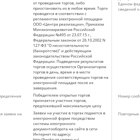
от проведения торгов, либо
Едином фед
приостановить их в любое время. Торги
сведений о
проводятся в соответствии с
регламентом электронной площадки
ООО «Центра реализации», Приказом
Минэкономразвития Российской
Федерации №495 от 23.07.15 г.,
Федеральным законом от 26.10.2002 N
127-ФЗ "О несостоятельности
(банкротстве)" и действующим
законодательством Российской
Федерации. Подведение результатов
торгов осуществляется Организатором
торгов в день, время и в месте
проведения соответствующих торгов на
электронной площадке после их
завершения.
Победителем открытых торгов
определения
Номер сооб
признается участник торгов,
предложивший максимальную цену
Заявки на участие в торгах подаются в
я заявок на
Повторные 
электронной форме посредством
системы электронного
документооборота на сайте в сети
Интернет по адресу:
http://bankrupt.centerr.ru/