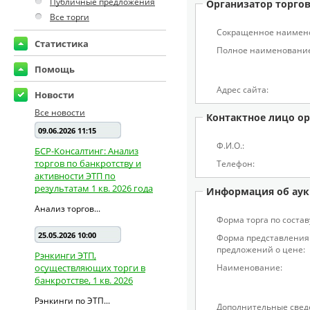
Публичные предложения
Организатор торго
Все торги
Сокращенное наимен
Статистика
Полное наименование
Помощь
Адрес сайта:
Новости
Все новости
Контактное лицо ор
09.06.2026 11:15
Ф.И.О.:
БСР-Консалтинг: Анализ
торгов по банкротству и
Телефон:
активности ЭТП по
результатам 1 кв. 2026 года
Информация об аук
Анализ торгов...
Форма торга по состав
25.05.2026 10:00
Форма представления
предложений о цене:
Рэнкинги ЭТП,
осуществляющих торги в
Наименование:
банкротстве, 1 кв. 2026
Рэнкинги по ЭТП...
Дополнительные свед