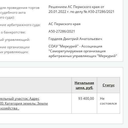
Решением АС Пермского края от
для проведения торгов
20.01.2022 г. по делу № А50-27286/2021
 судебного акта
го суда):
АС Пермского края
ие арбитражного суда:
А50-27286/2021
 о банкротстве:
Гордеев Дмитрий Анатольевич
ый управляющий:
СОАУ "Меркурий" - Ассоциация
ние организации
"Саморегулируемая организация
ых управляющих:
арбитражных управляющих "Меркурий"
Начальная
Статус
цена, руб.
мельный участок; Адрес
93 400,00
Не
000; Категория земель: Земли
состоялся
хозяйства .