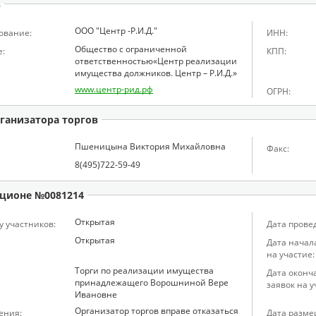
в
ООО "Центр -Р.И.Д."
ование:
ИНН:
Общество с ограниченной
:
КПП:
ответственностью«Центр реализации
имущества должников. Центр – Р.И.Д.»
www.центр-рид.рф
ОГРН:
ганизатора торгов
Пшеницына Виктория Михайловна
Факс:
8(495)722-59-49
ционе №0081214
Открытая
у участников:
Дата прове
Открытая
Дата начал
на участие:
Торги по реализации имущества
Дата оконч
принадлежащего Ворошниной Вере
заявок на у
Ивановне
Организатор торгов вправе отказаться
ения:
Дата разме