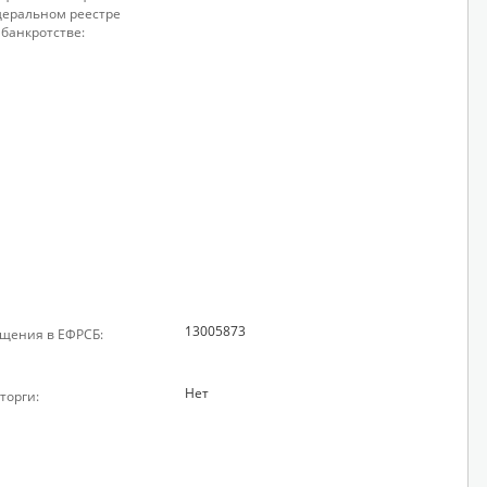
еральном реестре
 банкротстве:
13005873
щения в ЕФРСБ:
Нет
торги: