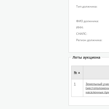
Тип должника:
ФИО должника:
ИНН:
СНИЛС:
Регион должника:
Лоты аукциона
№
▲
1
Земельный учас
(местоположение
населенных пун