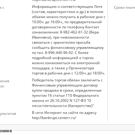
Информацию о соответствующем Лоте
я с
Сроки плат
(состав, характеристики и др.) в полном
объеме можно получить в рабочие дни с
10:00ч. до 16:00ч., по предварительной
договоренности по телефону Контакт
ознакомления: 8-982-462-61-32 (Вера
Ивановна), при невозможности
связаться с хранителем просьба
сообщить финансовому управляющему
по тел. 8-996-440-96-92. С более
подробной информацией о торгах
можно ознакомиться на электронной
площадке, а также у Организатора
торгов в рабочие дни с 12:00ч. до 18:00ч.
Победитель торгов обязан заключить с
чения
Финансовым управляющим договор
жи:
купли-продажи в сроки, определенные
пунктом 16 статьи 110 Федерального
закона от 26.10.2002 N 127-ФЗ "О
несостоятельности (банкротстве)".
В сети Интернет на сайте по адресу
ультатов
http://bankrupt.centerr.ru/
жнике