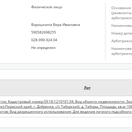
Физическое лицо
Основание 
(реквизиты
арбитражно
Ворошнина Вера Ивановна
Наименован
590582698255
Номер дела
028-990-924 04
Арбитражн
Не определен
Наименова
арбитражн
Лот
ток; Кадастровый номер:59:18:1210101:34; Вид объекта недвижимости: Зе
):Пермский край, г. Добрянка, с/с Таборский, д. Таборы, Площадь, кв.м: 1
ктов; Вид разрешенного использования: Для ведения личного подсобного 