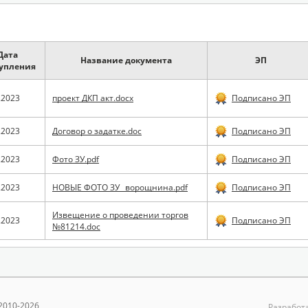
Дата
Название документа
ЭП
упления
.2023
проект ДКП акт.docx
Подписано ЭП
.2023
Договор о задатке.doc
Подписано ЭП
.2023
Фото ЗУ.pdf
Подписано ЭП
.2023
НОВЫЕ ФОТО ЗУ_ ворощнина.pdf
Подписано ЭП
Извещение о проведении торгов
.2023
Подписано ЭП
№81214.doc
2010-2026
Разработа