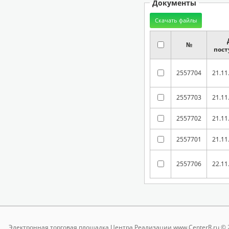
Документы
№
пост
2557704
21.11
2557703
21.11
2557702
21.11
2557701
21.11
2557706
22.11
Электронная торговая площадка
Центра Реализации www.CenterR.ru © 