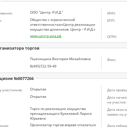
в
ООО "Центр -Р.И.Д."
ование:
ИНН:
Общество с ограниченной
:
КПП:
ответственностью«Центр реализации
имущества должников. Центр – Р.И.Д.»
www.центр-рид.рф
ОГРН:
ганизатора торгов
Пшеницына Виктория Михайловна
Факс:
8(495)722-59-49
ционе №0077266
Открытая
у участников:
Дата прове
Открытая
Дата начал
на участие:
Торги по реализации имущества
Дата оконч
принадлежащего Кужелевой Ларисе
заявок на у
Юрьевне
Организатор торгов вправе отказаться
ения:
Дата публи