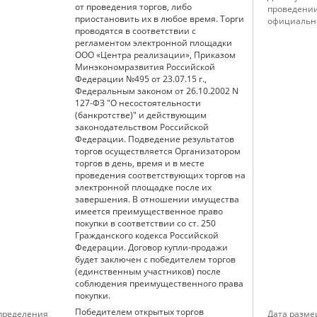
от проведения торгов, либо
проведении
приостановить их в любое время. Торги
официальн
проводятся в соответствии с
регламентом электронной площадки
ООО «Центра реализации», Приказом
Минэкономразвития Российской
Федерации №495 от 23.07.15 г.,
Федеральным законом от 26.10.2002 N
127-ФЗ "О несостоятельности
(банкротстве)" и действующим
законодательством Российской
Федерации. Подведение результатов
торгов осуществляется Организатором
торгов в день, время и в месте
проведения соответствующих торгов на
электронной площадке после их
завершения. В отношении имущества
имеется преимущественное право
покупки в соответствии со ст. 250
Гражданского кодекса Российской
Федерации. Договор купли-продажи
будет заключен с победителем торгов
(единственным участников) после
соблюдения преимущественного права
покупки.
Победителем открытых торгов
определения
Дата разме