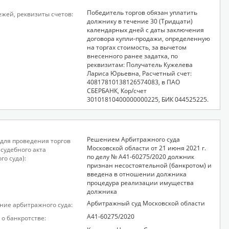
Победитель торгов обязан уплатить
ежей, реквизиты счетов:
должнику в течение 30 (Тридцати)
календарных дней с даты заключения
договора купли-продажи, определенную
на торгах стоимость, за вычетом
внесенного ранее задатка, по
реквизитам: Получатель Кужелева
Лариса Юрьевна, Расчетный счет:
40817810138126574083, в ПАО
СБЕРБАНК, Кор/счет
30101810400000000225, БИК 044525225.
Решением Арбитражного суда
для проведения торгов
Московской области от 21 июня 2021 г.
 судебного акта
по делу № А41-60275/2020 должник
го суда):
признан несостоятельной (банкротом) и
введена в отношении должника
процедура реализации имущества
должника
Арбитражный суд Московской области
ие арбитражного суда:
А41-60275/2020
 о банкротстве: