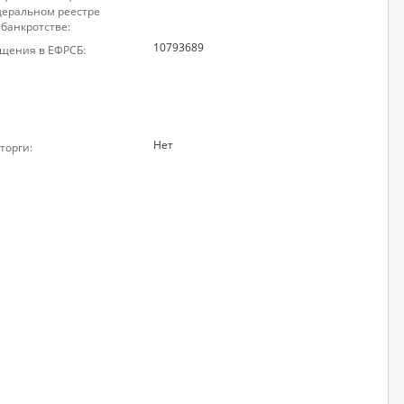
еральном реестре
 банкротстве:
10793689
щения в ЕФРСБ:
Нет
торги: