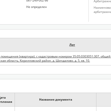
067-249-002 66
Арбитражн
Не определен
Наименова
арбитражн
Лот
о помещения (квартира), с кадастровым номером 35:05:0303051:307, общей
ская область, Кирилловский район, д. Шиндалово, д. 5, кв. 10.
Дата
Название документа
упления