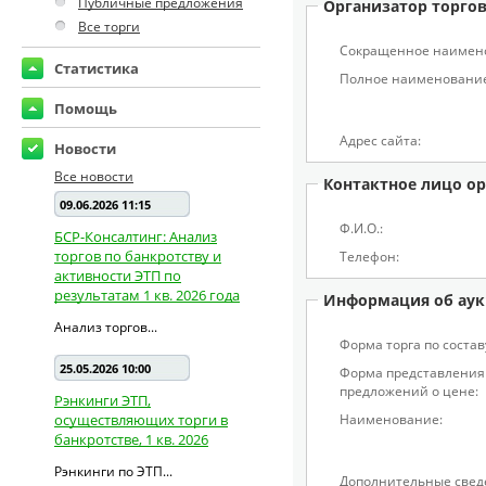
Публичные предложения
Организатор торго
Все торги
Сокращенное наимен
Статистика
Полное наименование
Помощь
Адрес сайта:
Новости
Все новости
Контактное лицо ор
09.06.2026 11:15
Ф.И.О.:
БСР-Консалтинг: Анализ
торгов по банкротству и
Телефон:
активности ЭТП по
результатам 1 кв. 2026 года
Информация об аук
Анализ торгов...
Форма торга по состав
25.05.2026 10:00
Форма представления
предложений о цене:
Рэнкинги ЭТП,
осуществляющих торги в
Наименование:
банкротстве, 1 кв. 2026
Рэнкинги по ЭТП...
Дополнительные свед