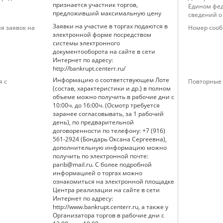
признается участник торгов,
Едином фед
предложивший максимальную цену
сведений о
Заявки на участие в торгах подаются в
я заявок на
Номер сооб
электронной форме посредством
системы электронного
документооборота на сайте в сети
Интернет по адресу:
http://bankrupt.centerr.ru/
Информацию о соответствующем Лоте
я с
Повторные 
(состав, характеристики и др.) в полном
объеме можно получить в рабочие дни с
10:00ч. до 16:00ч. (Осмотр требуется
заранее согласовывать, за 1 рабочий
день), по предварительной
договоренности по телефону: +7 (916)
561-2924 (Бондарь Оксана Сергеевна),
дополнительную информацию можно
получить по электронной почте:
parib@mail.ru. С более подробной
информацией о торгах можно
ознакомиться на электронной площадке
Центра реализации на сайте в сети
Интернет по адресу:
http://www.bankrupt.centerr.ru, а также у
Организатора торгов в рабочие дни с