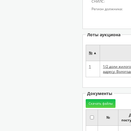
СНИЛС:
Регион должника:
Лоты аукциона
№
▲
1
1/2 доли жилог
адресу: Вологод
Документы
№
пост