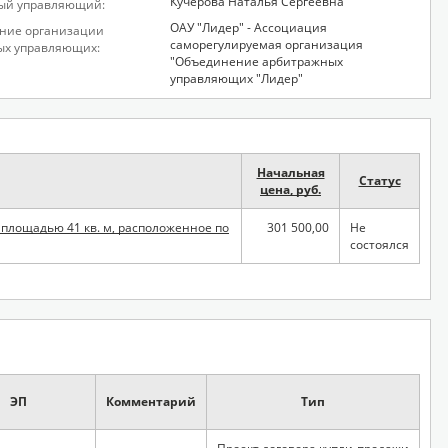
Кучерова Наталья Сергеевна
ый управляющий:
ОАУ "Лидер" - Ассоциация
ние организации
саморегулируемая организация
ых управляющих:
"Объединение арбитражных
управляющих "Лидер"
Начальная
Статус
цена, руб.
 площадью 41 кв. м, расположенное по
301 500,00
Не
состоялся
ЭП
Комментарий
Тип