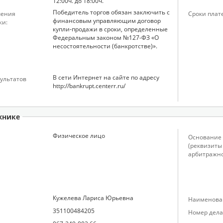
12:00ч. до 18:00ч.
Победитель торгов обязан заключить с
чения
Сроки плат
финансовым управляющим договор
жи:
купли-продажи в сроки, определенные
Федеральным законом №127-ФЗ «О
несостоятельности (банкротстве)».
В сети Интернет на сайте по адресу
ультатов
http://bankrupt.centerr.ru/
жнике
Физическое лицо
Основание 
(реквизиты
арбитражно
Кужелева Лариса Юрьевна
Наименован
351100484205
Номер дела