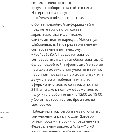
системы электронного
документооборота на сайте в сети
Интернет по адресу:
http://www.bankrupt.centerr.ru/.
С более подробной информацией о
я с
предмете торгов (лот, состав,
характеристики и др.) можно
ознакомиться по адресу: г. Москва, ул.
Шаболовка, д. 19, с предварительным
согласованием по телефону:
+79645565857. Предварительное
согласование является обязательным. С
более подробной информацией о торгах,
порядком оформления участия в торгах,
перечнем представляемых заявителями
документов и требованиями к их
оформлению можно ознакомиться на
ЭТП, а так же в полном объеме можно
получить в рабочие дни, с 12:00 до 18:00,
у Организатора торгов. Время везде
московское.
Победитель торгов обязан заключить с
чения
конкурсным управляющим Договор
жи:
купли-продажи в сроки, определенные
Федеральным законом №127-ФЗ «О
несостоятельности (банкротстве)».