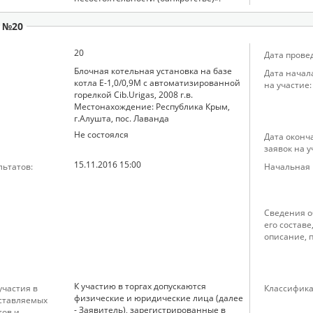
 №20
20
Дата прове
Блочная котельная установка на базе
Дата начал
котла Е-1,0/0,9М с автоматизированной
на участие:
горелкой Cib.Urigas, 2008 г.в.
Местонахождение: Республика Крым,
г.Алушта, пос. Лаванда
Не состоялся
Дата оконч
заявок на у
15.11.2016 15:00
льтатов:
Начальная ц
Сведения о
его составе
описание, 
К участию в торгах допускаются
частия в
Классифика
физические и юридические лица (далее
дставляемых
- Заявитель), зарегистрированные в
тов и