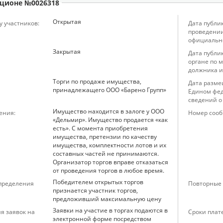
ционе №0026318
Открытая
у участников:
Дата публи
проведении
официальн
Закрытая
Дата публи
органе по 
должника и
Торги по продаже имущества,
Дата разме
принадлежащего ООО «Барено Групп»
Едином фед
сведений о
Имущество находится в залоге у ООО
ения:
Номер сооб
«Дельмир». Имущество продается «как
есть». С момента приобретения
имущества, претензии по качеству
имущества, комплектности лотов и их
составных частей не принимаются.
Организатор торгов вправе отказаться
от проведения торгов в любое время.
Победителем открытых торгов
определения
Повторные 
признается участник торгов,
предложивший максимальную цену
Заявки на участие в торгах подаются в
я заявок на
Сроки плат
электронной форме посредством