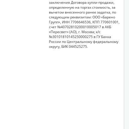
заключения Договора купли-продажи,
определенную на торгах стоимость, за
вычетом внесенного ранее задатка, по
следующим реквизитам: ООО «Барено
Групп», ИНН 7706646536, КПП 770601001,
счет №40702810200010005017 в АКБ
«Пересвет» (АО), г. Москва; к/с
№30101810145250000275 в ГУ Банка
России по Центральному федеральному
округу, БИК 044525275.