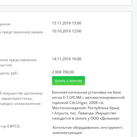
15.11.2016 15:00
дения:
10.10.2016 12:00
а представления заявок
14.11.2016 16:00
ания представления
частие:
2 808 700,00
ена, руб.:
Купить с агентом
Блочная котельная установка на базе
б имуществе должника,
котла Е-1,0/0,9М с автоматизированной
, характеристиках,
горелкой Cib.Urigas, 2008 г.в.
порядок ознакомления:
Местонахождение: Республика Крым,
г.Алушта, пос. Лаванда. Имущество
находится в залоге у ООО «Дельмир»
тор ЕФРСБ:
Котельное оборудование, инструмент,
комплектующие