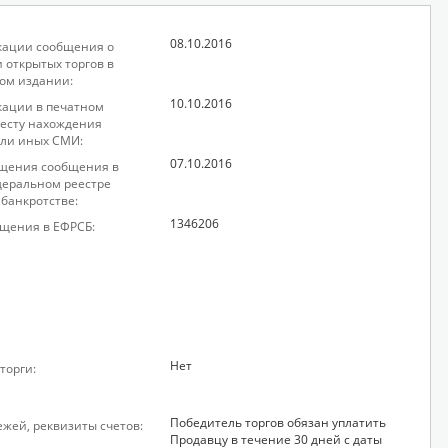
08.10.2016
кации сообщения о
 открытых торгов в
ом издании:
10.10.2016
кации в печатном
месту нахождения
ли иных СМИ:
07.10.2016
щения сообщения в
еральном реестре
 банкротстве:
1346206
щения в ЕФРСБ:
Нет
торги:
Победитель торгов обязан уплатить
ежей, реквизиты счетов:
Продавцу в течение 30 дней с даты