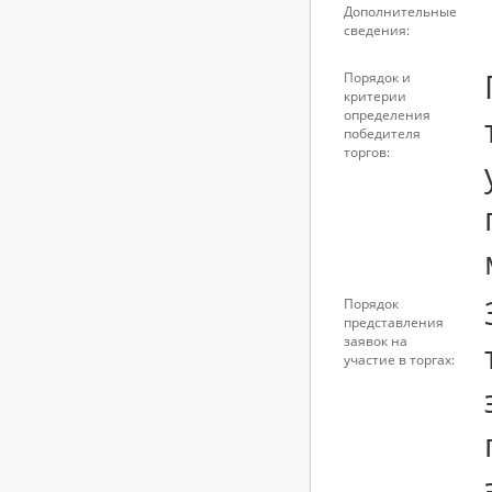
Дополнительные
сведения:
Порядок и
критерии
определения
победителя
торгов:
Порядок
представления
заявок на
участие в торгах: