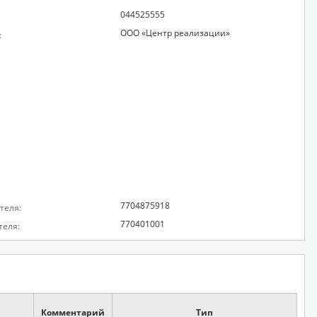
044525555
ООО «Центр реализации»
:
7704875918
теля:
770401001
теля:
Комментарий
Тип