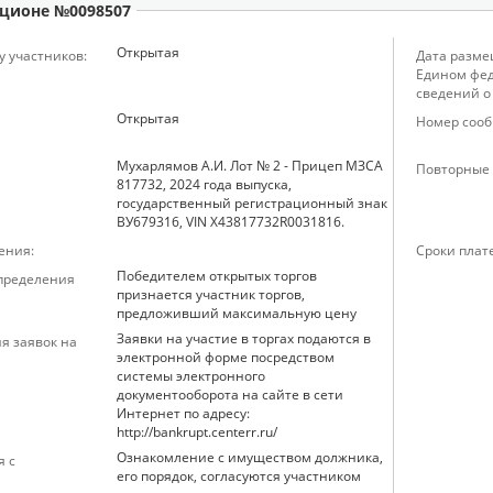
ционе №0098507
Открытая
у участников:
Дата разме
Едином фед
сведений о
Открытая
Номер сооб
Мухарлямов А.И. Лот № 2 - Прицеп МЗСА
Повторные 
817732, 2024 года выпуска,
государственный регистрационный знак
ВУ679316, VIN X43817732R0031816.
ения:
Сроки плат
Победителем открытых торгов
определения
признается участник торгов,
предложивший максимальную цену
Заявки на участие в торгах подаются в
я заявок на
электронной форме посредством
системы электронного
документооборота на сайте в сети
Интернет по адресу:
http://bankrupt.centerr.ru/
Ознакомление с имуществом должника,
я с
его порядок, согласуются участником