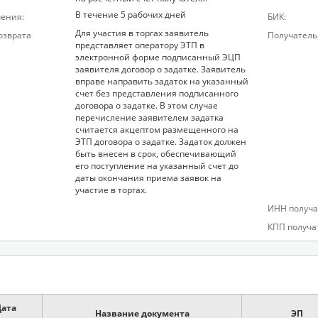
В течение 5 рабочих дней
чения:
БИК:
Для участия в торгах заявитель
озврата
Получатель
представляет оператору ЭТП в
электронной форме подписанный ЭЦП
заявителя договор о задатке. Заявитель
вправе направить задаток на указанный
счет без представления подписанного
договора о задатке. В этом случае
перечисление заявителем задатка
считается акцептом размещенного на
ЭТП договора о задатке. Задаток должен
быть внесен в срок, обеспечивающий
его поступление на указанный счет до
даты окончания приема заявок на
участие в торгах.
ИНН получа
КПП получа
Дата
Название документа
ЭП