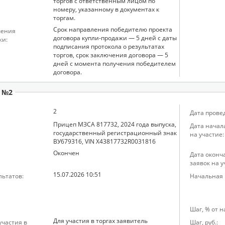
торгов с ответственным лицом по
номеру, указанному в документах к
торгам.
Срок направления победителю проекта
чения
договора купли-продажи — 5 дней с даты
жи:
подписания протокола о результатах
торгов, срок заключения договора — 5
дней с момента получения победителем
договора.
 №2
2
Дата прове
Прицеп МЗСА 817732, 2024 года выпуска,
Дата начал
государственный регистрационный знак
на участие:
ВУ679316, VIN X43817732R0031816
Окончен
Дата оконч
заявок на у
15.07.2026 10:51
льтатов:
Начальная ц
Шаг, % от 
Для участия в торгах заявитель
частия в
Шаг, руб.: