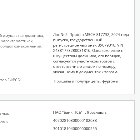
Лот № 2: Прицеп МЗСА 817732, 2024 года
б имуществе должника,
выпуска, государственный
, характеристиках,
регистрационный знак ВУ679316, VIN
порядок ознакомления:
X43817732R0031816. Ознакомление с
имуществом должника, его порядок,
согласуются участником торгов с
ответственным лицом по номеру,
указанному в документах к торгам.
тор ЕФРСБ:
Прицепы и полуприцепы, фургоны
ПАО "Банк ПСБ" г. Ярославль
анка:
40702810300000102083
счет:
30101810400000000555