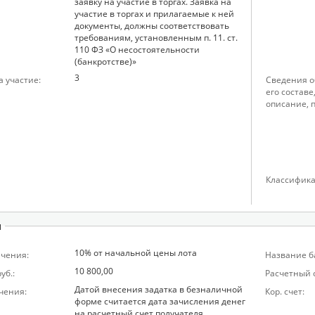
заявку на участие в торгах. Заявка на
участие в торгах и прилагаемые к ней
документы, должны соответствовать
требованиям, установленным п. 11. ст.
110 ФЗ «О несостоятельности
(банкротстве)»
3
а участие:
Сведения о
его составе
описание, 
Классифика
и
10% от начальной цены лота
ечения:
Название б
10 800,00
уб.:
Расчетный 
Датой внесения задатка в безналичной
чения:
Кор. счет:
форме считается дата зачисления денег
на расчетный счет получателя.