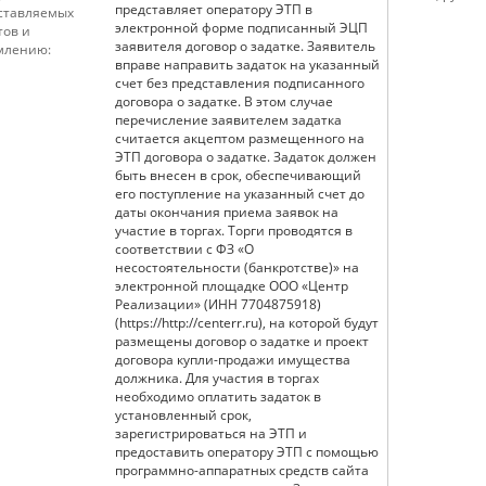
представляет оператору ЭТП в
дставляемых
электронной форме подписанный ЭЦП
тов и
заявителя договор о задатке. Заявитель
млению:
вправе направить задаток на указанный
счет без представления подписанного
договора о задатке. В этом случае
перечисление заявителем задатка
считается акцептом размещенного на
ЭТП договора о задатке. Задаток должен
быть внесен в срок, обеспечивающий
его поступление на указанный счет до
даты окончания приема заявок на
участие в торгах. Торги проводятся в
соответствии с ФЗ «О
несостоятельности (банкротстве)» на
электронной площадке ООО «Центр
Реализации» (ИНН 7704875918)
(https://http://centerr.ru), на которой будут
размещены договор о задатке и проект
договора купли-продажи имущества
должника. Для участия в торгах
необходимо оплатить задаток в
установленный срок,
зарегистрироваться на ЭТП и
предоставить оператору ЭТП с помощью
программно-аппаратных средств сайта