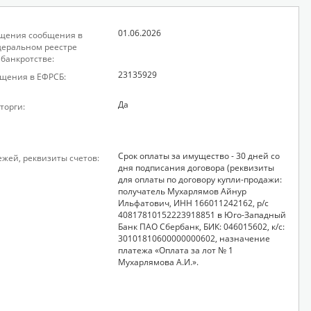
01.06.2026
щения сообщения в
еральном реестре
 банкротстве:
23135929
щения в ЕФРСБ:
Да
торги:
Срок оплаты за имущество - 30 дней со
ежей, реквизиты счетов:
дня подписания договора (реквизиты
для оплаты по договору купли-продажи:
получатель Мухарлямов Айнур
Ильфатович, ИНН 166011242162, р/с
40817810152223918851 в Юго-Западный
Банк ПАО Сбербанк, БИК: 046015602, к/с:
30101810600000000602, назначение
платежа «Оплата за лот № 1
Мухарлямова А.И.».