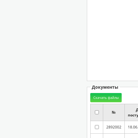
Документы
№
пост
2892002
18.06