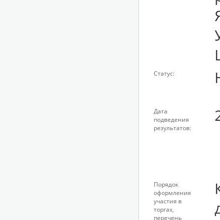
Статус:
Дата
подведения
результатов:
Порядок
оформления
участия в
торгах,
перечень