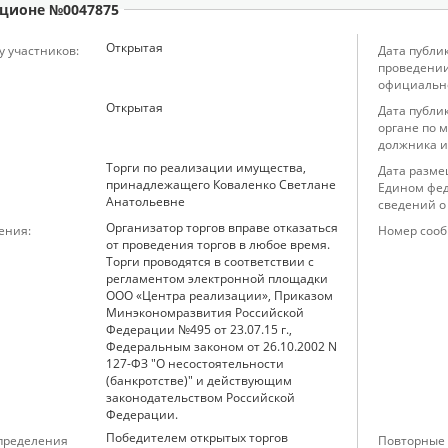
ционе №0047875
Открытая
у участников:
Дата публи
проведении
официальн
Открытая
Дата публи
органе по 
должника и
Торги по реализации имущества,
Дата разме
принадлежащего Коваленко Светлане
Едином фед
Анатольевне
сведений о
Организатор торгов вправе отказаться
ения:
Номер сооб
от проведения торгов в любое время.
Торги проводятся в соответствии с
регламентом электронной площадки
ООО «Центра реализации», Приказом
Минэкономразвития Российской
Федерации №495 от 23.07.15 г.,
Федеральным законом от 26.10.2002 N
127-ФЗ "О несостоятельности
(банкротстве)" и действующим
законодательством Российской
Федерации.
Победителем открытых торгов
определения
Повторные 