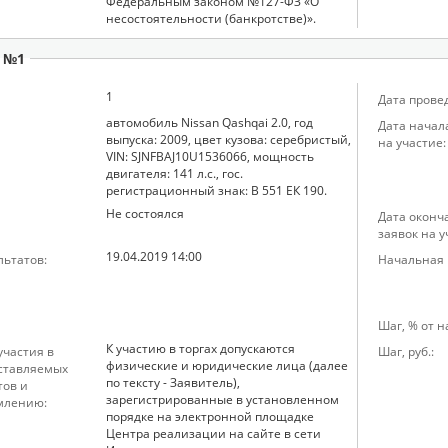
Федеральным законом №127-ФЗ «О
несостоятельности (банкротстве)».
 №1
1
Дата прове
автомобиль Nissan Qashqai 2.0, год
Дата начал
выпуска: 2009, цвет кузова: серебристый,
на участие:
VIN: SJNFBAJ10U1536066, мощность
двигателя: 141 л.с., гос.
регистрационный знак: В 551 ЕК 190.
Не состоялся
Дата оконч
заявок на у
19.04.2019 14:00
льтатов:
Начальная ц
Шаг, % от 
К участию в торгах допускаются
частия в
Шаг, руб.:
физические и юридические лица (далее
дставляемых
по тексту - Заявитель),
тов и
зарегистрированные в установленном
млению:
порядке на электронной площадке
Центра реализации на сайте в сети