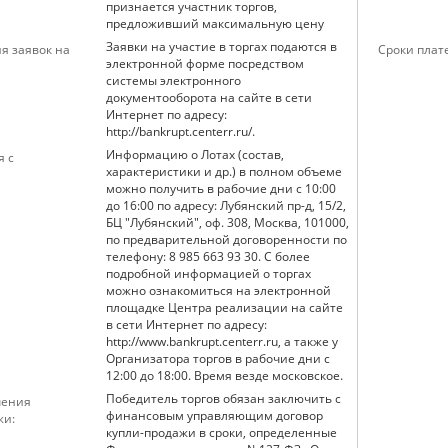
признается участник торгов,
предложивший максимальную цену
Заявки на участие в торгах подаются в
я заявок на
Сроки плат
электронной форме посредством
системы электронного
документооборота на сайте в сети
Интернет по адресу:
http://bankrupt.centerr.ru/.
Информацию о Лотах (состав,
я с
характеристики и др.) в полном объеме
можно получить в рабочие дни с 10:00
до 16:00 по адресу: Лубянский пр-д, 15/2,
БЦ "Лубянский", оф. 308, Москва, 101000,
по предварительной договоренности по
телефону: 8 985 663 93 30. С более
подробной информацией о торгах
можно ознакомиться на электронной
площадке Центра реализации на сайте
в сети Интернет по адресу:
http://www.bankrupt.centerr.ru, а также у
Организатора торгов в рабочие дни с
12:00 до 18:00. Время везде московское.
Победитель торгов обязан заключить с
чения
финансовым управляющим договор
жи:
купли-продажи в сроки, определенные