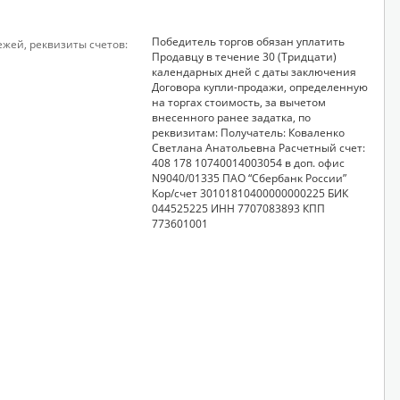
Победитель торгов обязан уплатить
ежей, реквизиты счетов:
Продавцу в течение 30 (Тридцати)
календарных дней с даты заключения
Договора купли-продажи, определенную
на торгах стоимость, за вычетом
внесенного ранее задатка, по
реквизитам: Получатель: Коваленко
Светлана Анатольевна Расчетный счет:
408 178 10740014003054 в доп. офис
N9040/01335 ПАО “Сбербанк России”
Кор/счет 30101810400000000225 БИК
044525225 ИНН 7707083893 КПП
773601001