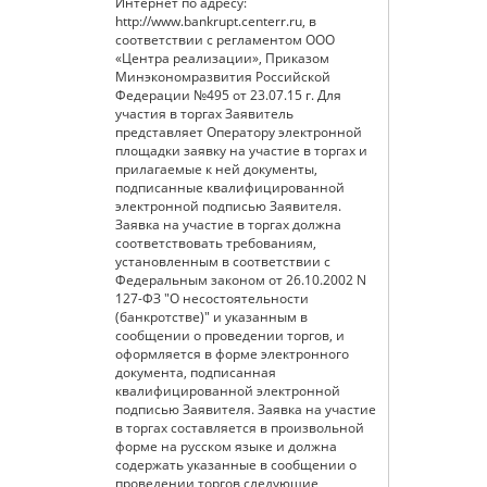
Интернет по адресу:
http://www.bankrupt.centerr.ru, в
соответствии с регламентом ООО
«Центра реализации», Приказом
Минэкономразвития Российской
Федерации №495 от 23.07.15 г. Для
участия в торгах Заявитель
представляет Оператору электронной
площадки заявку на участие в торгах и
прилагаемые к ней документы,
подписанные квалифицированной
электронной подписью Заявителя.
Заявка на участие в торгах должна
соответствовать требованиям,
установленным в соответствии с
Федеральным законом от 26.10.2002 N
127-ФЗ "О несостоятельности
(банкротстве)" и указанным в
сообщении о проведении торгов, и
оформляется в форме электронного
документа, подписанная
квалифицированной электронной
подписью Заявителя. Заявка на участие
в торгах составляется в произвольной
форме на русском языке и должна
содержать указанные в сообщении о
проведении торгов следующие