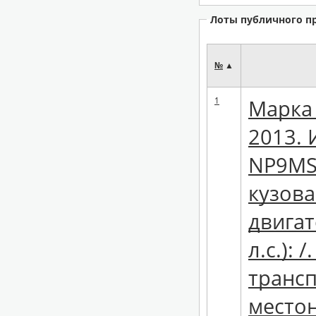
Лоты публичного п
№
▲
1
Марка 
2013. 
NP9MS3
кузова
двигат
л.с.):
трансп
местон