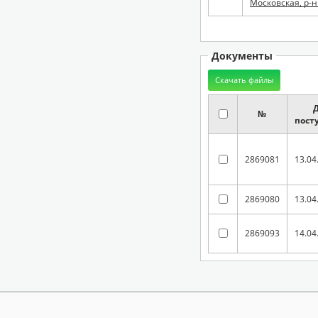
Московская, р-н
Документы
№
пост
2869081
13.04
2869080
13.04
2869093
14.04