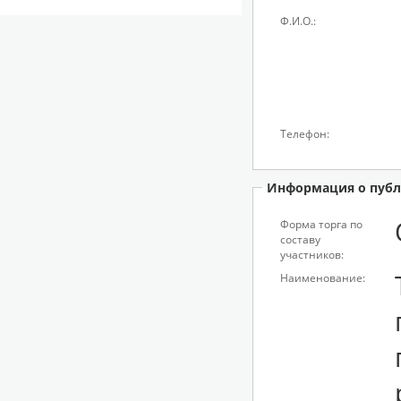
Ф.И.О.:
Телефон:
Информация о публ
Форма торга по
составу
участников:
Наименование: