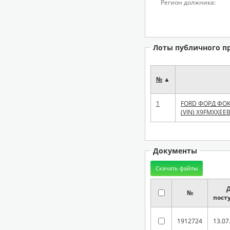
Регион должника:
Лоты публичного п
№
▲
1
FORD ФОРД ФОКУ
(VIN) X9FMXXEE
Документы
№
пост
1912724
13.07