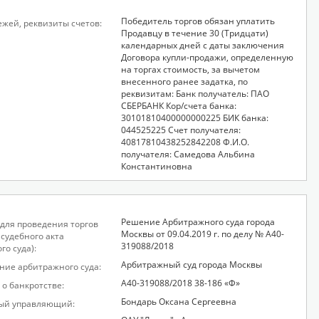
Победитель торгов обязан уплатить
ежей, реквизиты счетов:
Продавцу в течение 30 (Тридцати)
календарных дней с даты заключения
Договора купли-продажи, определенную
на торгах стоимость, за вычетом
внесенного ранее задатка, по
реквизитам: Банк получатель: ПАО
СБЕРБАНК Кор/счета банка:
30101810400000000225 БИК банка:
044525225 Счет получателя:
40817810438252842208 Ф.И.О.
получателя: Самедова Альбина
Константиновна
Решение Арбитражного суда города
для проведения торгов
Москвы от 09.04.2019 г. по делу № А40-
 судебного акта
319088/2018
го суда):
Арбитражный суд города Москвы
ие арбитражного суда:
А40-319088/2018 38-186 «Ф»
 о банкротстве:
Бондарь Оксана Сергеевна
ый управляющий: