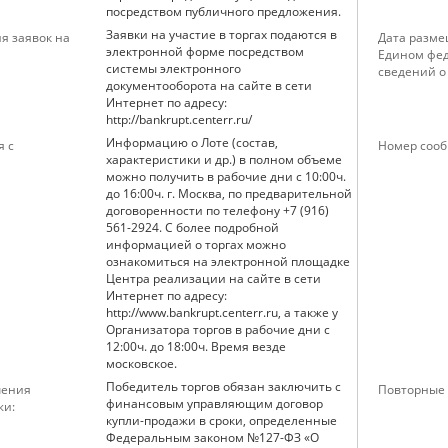
посредством публичного предложения.
Заявки на участие в торгах подаются в
я заявок на
Дата разме
электронной форме посредством
Едином фед
системы электронного
сведений о
документооборота на сайте в сети
Интернет по адресу:
http://bankrupt.centerr.ru/
Информацию о Лоте (состав,
я с
Номер сооб
характеристики и др.) в полном объеме
можно получить в рабочие дни с 10:00ч.
до 16:00ч. г. Москва, по предварительной
договоренности по телефону +7 (916)
561-2924. С более подробной
информацией о торгах можно
ознакомиться на электронной площадке
Центра реализации на сайте в сети
Интернет по адресу:
http://www.bankrupt.centerr.ru, а также у
Организатора торгов в рабочие дни с
12:00ч. до 18:00ч. Время везде
московское.
Победитель торгов обязан заключить с
чения
Повторные 
финансовым управляющим договор
жи:
купли-продажи в сроки, определенные
Федеральным законом №127-ФЗ «О