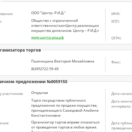
в
ООО "Центр -Р.И.Д."
ование:
ИНН:
Общество с ограниченной
:
КПП:
ответственностью«Центр реализации
имущества должников. Центр – Р.И.Д.»
www.центр-рид.рф
ОГРН:
ганизатора торгов
Пшеницына Виктория Михайловна
Факс:
8(495)722-59-49
ичном предложении №0059155
Открытая
у участников:
Дата начал
Торги посредством публичного
Дата оконч
предложения по продаже имущества,
интервала:
принадлежащего Самедовой Альбине
Константиновне
Организатор торгов вправе отказаться
ения:
Дата публи
от проведения торгов в любое время.
проведении