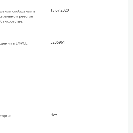
13.07.2020
щения сообщения в
еральном реестре
 банкротстве:
5206961
щения в ЕФРСБ:
Нет
торги: