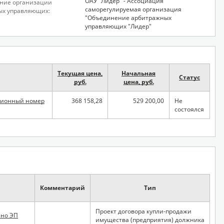
ОАУ "Лидер" - Ассоциация
ние организации
саморегулируемая организация
ых управляющих:
"Объединение арбитражных
управляющих "Лидер"
Текущая цена,
Начальная
Статус
руб.
цена, руб.
ационный номер
368 158,28
529 200,00
Не
состоялся
П
Комментарий
Тип
Проект договора купли-продажи
ано ЭП
имущества (предприятия) должника