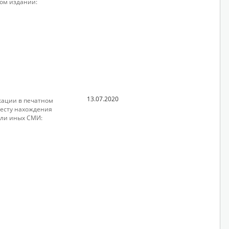
ом издании:
13.07.2020
кации в печатном
месту нахождения
ли иных СМИ: