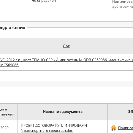
Не определен
Наименова
арбитражн
редложения
Лот
С, 2012 г.в., цвет ТЕМНО-СЕРЫЙ, двигатель №IQDB CS69086, идентифик
BMCS69086.
Дата
Название документа
Э
упления
ПРОЕКТ ДОГОВОРА КУПЛИ -ПРОДАЖИ
.2020
Подпис
(транспортного средства).doc