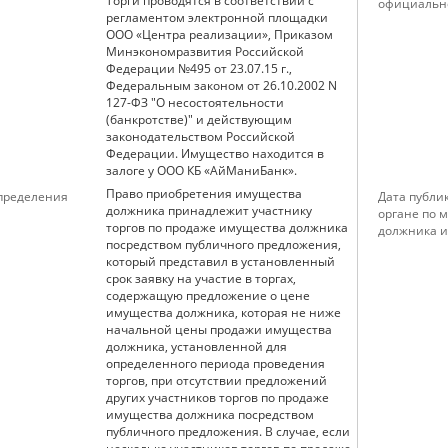
Торги проводятся в соответствии с
официальн
регламентом электронной площадки
ООО «Центра реализации», Приказом
Минэкономразвития Российской
Федерации №495 от 23.07.15 г.,
Федеральным законом от 26.10.2002 N
127-ФЗ "О несостоятельности
(банкротстве)" и действующим
законодательством Российской
Федерации. Имущество находится в
залоге у ООО КБ «АйМаниБанк».
Право приобретения имущества
определения
Дата публи
должника принадлежит участнику
органе по 
торгов по продаже имущества должника
должника и
посредством публичного предложения,
который представил в установленный
срок заявку на участие в торгах,
содержащую предложение о цене
имущества должника, которая не ниже
начальной цены продажи имущества
должника, установленной для
определенного периода проведения
торгов, при отсутствии предложений
других участников торгов по продаже
имущества должника посредством
публичного предложения. В случае, если