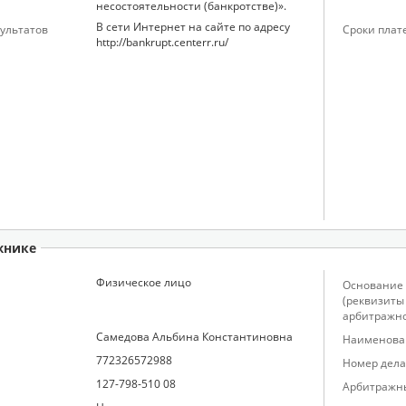
несостоятельности (банкротстве)».
В сети Интернет на сайте по адресу
ультатов
Сроки плат
http://bankrupt.centerr.ru/
жнике
Физическое лицо
Основание 
(реквизиты
арбитражно
Самедова Альбина Константиновна
Наименован
772326572988
Номер дела
127-798-510 08
Арбитражн