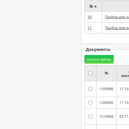
№
▲
10
Прибор для на
11
Прибор для и
Документы
№
пос
1209986
17.10
1209985
17.10
1219896
03.11