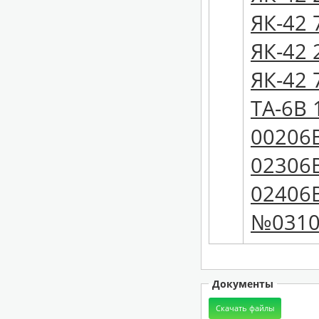
ЯК-42 
ЯК-42 
ЯК-42 
ТА-6В 
00206В
02306В
02406В
№03106
Документы