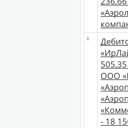
236,66
«Аэрол
компан
5
Дебито
«ИрЛай
505,35
ООО «Б
«Аэроп
«Аэроп
«Комм
- 18 1