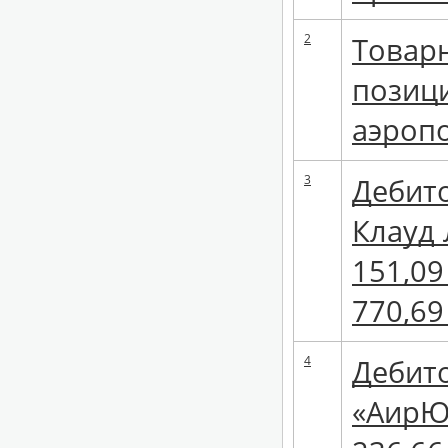
2
Товарн
позици
аэроп
3
Дебито
Клауд 
151,09
770,69
4
Дебито
«АирЮТ