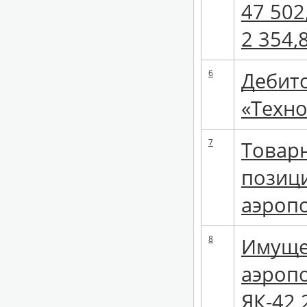
47 502
2 354,
6
Дебит
«Техно
7
Товарн
позици
аэроп
8
Имущес
аэропо
ЯК-42 