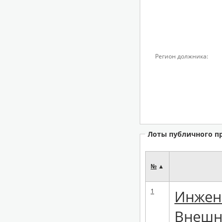
Регион должника:
Лоты публичного п
№
▲
1
Инжене
Внешн