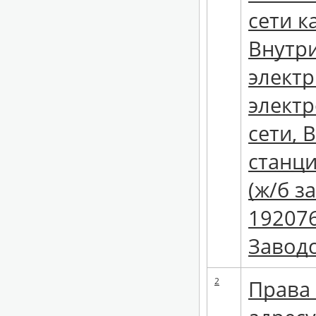
сети к
Внутр
электр
элект
сети, 
станци
(ж/б з
192076
Заводс
2
Права 