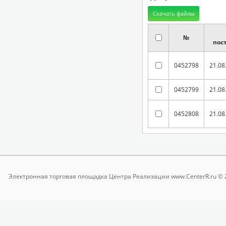
№
пос
0452798
21.08
0452799
21.08
0452808
21.08
Электронная торговая площадка
Центра Реализации www.CenterR.ru © 