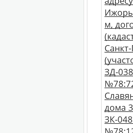
адресу
Ижоры,
м, дог
(кадас
Санкт-
(участ
ЗД-038
№78:72
Славян
дома 3
ЗК-048
№78:12