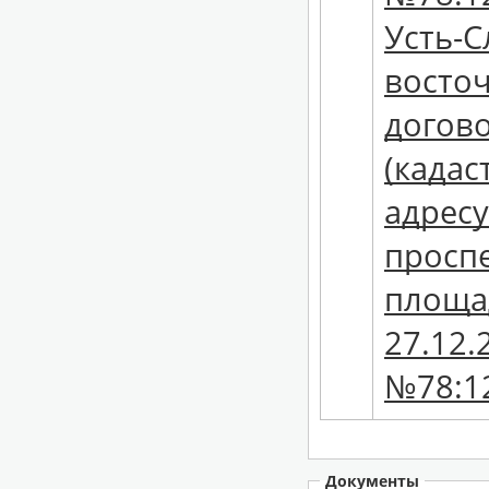
Усть-С
восточ
догово
(кадас
адресу
проспе
площад
27.12.
№78:12
Документы