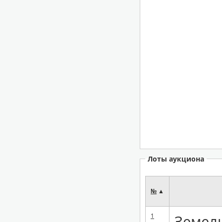
Лоты аукциона
№
▲
1
Земель