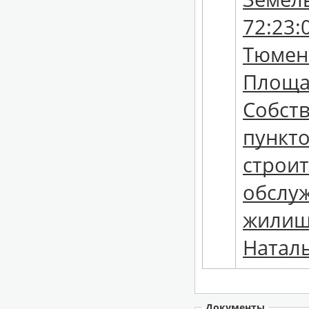
72:23:
Тюменс
Площад
Собств
пункто
строит
обслу
жилищн
Наталь
Документы