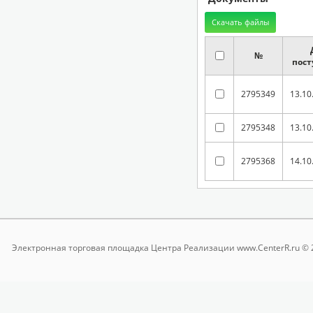
№
пост
2795349
13.10
2795348
13.10
2795368
14.10
Электронная торговая площадка
Центра Реализации www.CenterR.ru © 