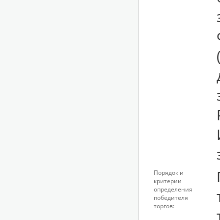
Порядок и
критерии
определения
победителя
торгов: