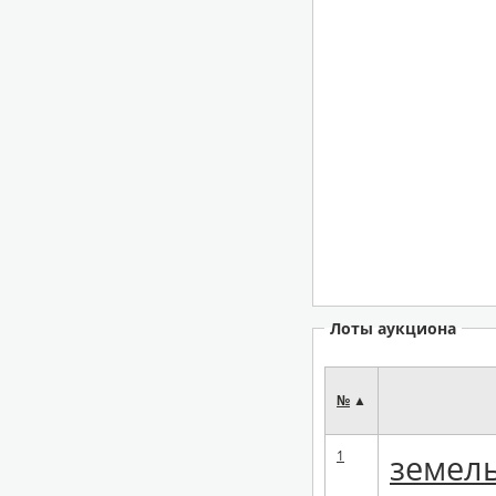
Лоты аукциона
№
▲
1
земел