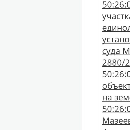
50:26:
участк
единол
устан
суда М
2880/2
50:26:
объек
на зем
50:26:
Мазеев