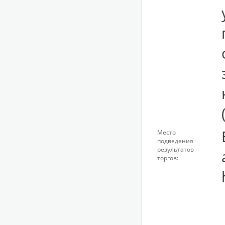
Место
подведения
результатов
торгов: