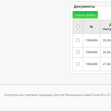
Документы
№
пост
1904494
26.06
1904493
26.06
1904496
27.06
Электронная торговая площадка
Центра Реализации www.CenterR.ru © 