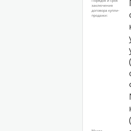
Порядок и срок
заключения
договора купли-
продажи:
Место