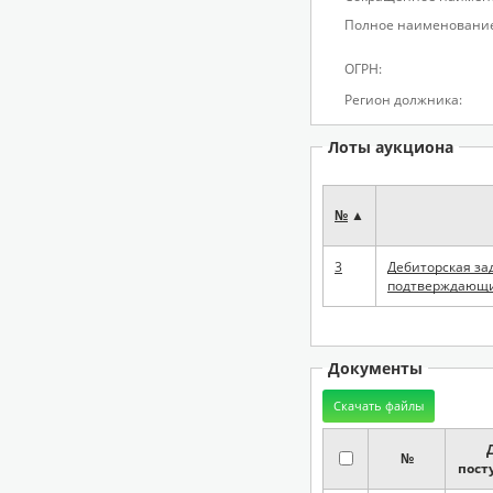
Полное наименование
ОГРН:
Регион должника:
Лоты аукциона
№
▲
3
Дебиторская за
подтверждающи
Документы
№
пост