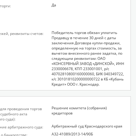
Да
торги:
Победитель торгов обязан уплатить
ежей, реквизиты счетов:
Продавцу в течение 30 дней с даты
заключения Договора купли-продажи,
определенную на торгах стоимость, за
вычетом внесенного ранее задатка, по
следующим реквизитам: ОАО
«КОНСЕРВНЫЙ ЗАВОД «ДИНСКОЙ», ИНН
2330006678, КПП 233001001, р/с
40702810800160000060, БИК 040349722,
к/с 30101810200000000722 в КБ «Кубань
Кредит» ООО г. Краснодар.
Решение комитета (собрания)
для проведения торгов
кредиторов
 судебного акта
го суда):
Арбитражный суд Краснодарского края
ие арбитражного суда:
А32-41089/2013-14/90Б
 о банкротстве: