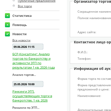
Публичные предложения
Организатор торго
Все торги
Сокращенное наимен
Статистика
Полное наименование
Помощь
Адрес сайта:
Новости
Все новости
Контактное лицо ор
09.06.2026 11:15
Ф.И.О.:
БСР-Консалтинг: Анализ
торгов по банкротству и
Телефон:
активности ЭТП по
результатам 1 кв. 2026 года
Информация об аук
Анализ торгов...
Форма торга по состав
25.05.2026 10:00
Форма представления
предложений о цене:
Рэнкинги ЭТП,
осуществляющих торги в
Наименование:
банкротстве, 1 кв. 2026
Рэнкинги по ЭТП...
Дополнительные свед