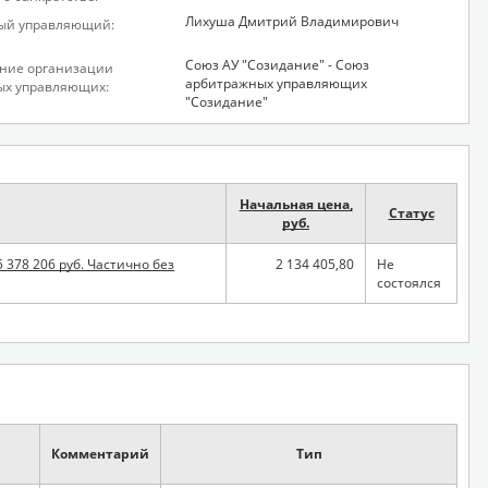
Лихуша Дмитрий Владимирович
ый управляющий:
Союз АУ "Созидание" - Союз
ние организации
арбитражных управляющих
ых управляющих:
"Созидание"
Начальная цена,
Статус
руб.
378 206 руб. Частично без
2 134 405,80
Не
состоялся
Комментарий
Тип