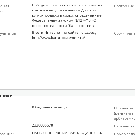
Победитель торгов обязан заключить с
чения
Повторные 
конкурсным управляющим Договор
жи:
купли-продажи в сроки, определенные
Федеральным законом №127-ФЗ «О
несостоятельности (банкротстве)».
В сети Интернет на сайте по адресу
ультатов
Сроки плат
http://www.bankrupt.centerr.ru/
жнике
Юридическое лицо
Основание 
(реквизиты
арбитражно
2330006678
Наименован
ОАО «КОНСЕРВНЫЙ ЗАВОД «ДИНСКОЙ»
ование:
Номер дела