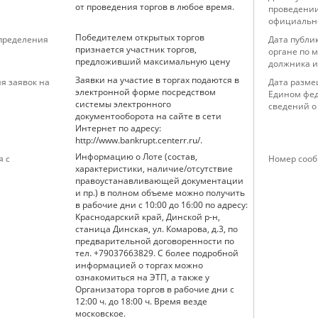
от проведения торгов в любое время.
проведении
официальн
Победителем открытых торгов
определения
Дата публи
признается участник торгов,
органе по 
предложивший максимальную цену
должника и
Заявки на участие в торгах подаются в
я заявок на
Дата разме
электронной форме посредством
Едином фед
системы электронного
сведений о
документооборота на сайте в сети
Интернет по адресу:
http://www.bankrupt.centerr.ru/.
Информацию о Лоте (состав,
я с
Номер сооб
характеристики, наличие/отсутствие
правоустанавливающей документации
и пр.) в полном объеме можно получить
в рабочие дни с 10:00 до 16:00 по адресу:
Краснодарский край, Динской р-н,
станица Динская, ул. Комарова, д.3, по
предварительной договоренности по
тел. +79037663829. С более подробной
информацией о торгах можно
ознакомиться на ЭТП, а также у
Организатора торгов в рабочие дни с
12:00 ч. до 18:00 ч. Время везде
московское.