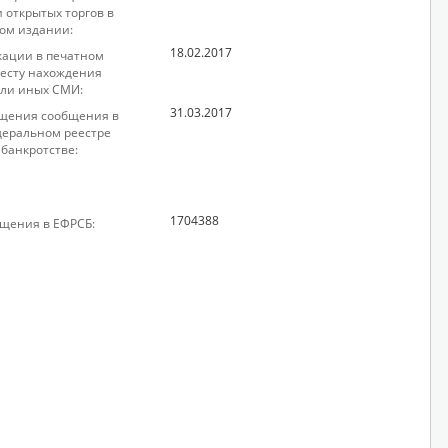
 открытых торгов в
ом издании:
18.02.2017
кации в печатном
месту нахождения
ли иных СМИ:
31.03.2017
щения сообщения в
еральном реестре
 банкротстве:
1704388
щения в ЕФРСБ: