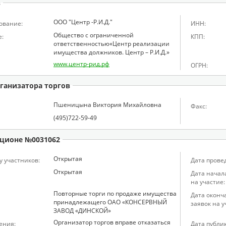
в
ООО "Центр -Р.И.Д."
ование:
ИНН:
Общество с ограниченной
:
КПП:
ответственностью«Центр реализации
имущества должников. Центр – Р.И.Д.»
www.центр-рид.рф
ОГРН:
ганизатора торгов
Пшеницына Виктория Михайловна
Факс:
(495)722-59-49
ционе №0031062
Открытая
у участников:
Дата прове
Открытая
Дата начал
на участие:
Повторные торги по продаже имущества
Дата оконч
принадлежащего ОАО «КОНСЕРВНЫЙ
заявок на у
ЗАВОД «ДИНСКОЙ»
Организатор торгов вправе отказаться
ения:
Дата публи