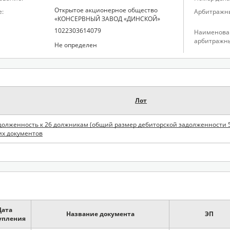
Открытое акционерное общество
:
Арбитражн
«КОНСЕРВНЫЙ ЗАВОД «ДИНСКОЙ»
1022303614079
Наименова
арбитражн
Не определен
Лот
долженность к 26 должникам (общий размер дебиторской задолженности 5 
х документов
Дата
Название документа
ЭП
упления