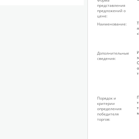
Форма
представления
предложений о
цене:
Т
Наименование:
«
И
Дополнительные
з
сведения:
О
о
т
П
Порядок и
т
критерии
т
определения
победителя
торгов: