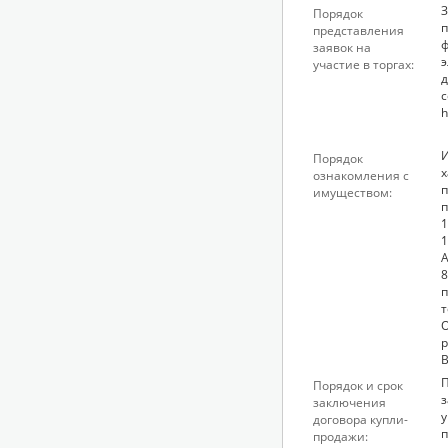
З
Порядок
п
представления
ф
заявок на
э
участие в торгах:
д
с
h
И
Порядок
х
ознакомления с
имуществом:
п
1
1
А
8
т
О
р
В
П
Порядок и срок
з
заключения
у
договора купли-
п
продажи: