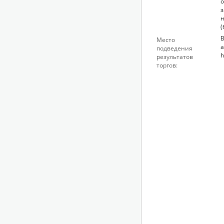
з
н
(
В
Место
а
подведения
h
результатов
торгов: