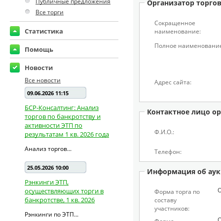
Публичные предложения
Организатор торго
Все торги
Сокращенное
Статистика
наименование:
Полное наименование
Помощь
Новости
Все новости
Адрес сайта:
09.06.2026 11:15
БСР-Консалтинг: Анализ
Контактное лицо ор
торгов по банкротству и
активности ЭТП по
Ф.И.О.:
результатам 1 кв. 2026 года
Анализ торгов...
Телефон:
25.05.2026 10:00
Информация об аук
Рэнкинги ЭТП,
осуществляющих торги в
Форма торга по
банкротстве, 1 кв. 2026
составу
участников:
Рэнкинги по ЭТП...